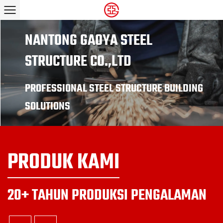
NANTONG GAOYA STEEL
NANTONG GAOYA STEEL
STRUCTURE CO.,LTD
STRUCTURE CO.,LTD
PROFESSIONAL STEEL STRUCTURE MATERIAL
PROFESSIONAL STEEL STRUCTURE BUILDING
MANUFACTURER
SOLUTIONS
PRODUK KAMI
20+ TAHUN PRODUKSI PENGALAMAN